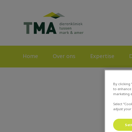
Homepage Tussen
Home
Over ons
Expertise
D
By clicking
to enhance 
marketing e
Select “Coo
adjust your
Set