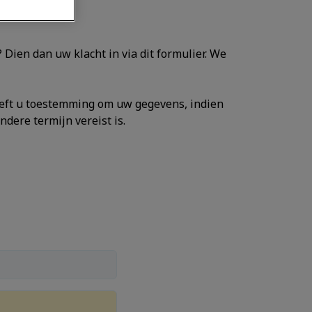
 Dien dan uw klacht in via dit formulier. We
eeft u toestemming om uw gegevens, indien
dere termijn vereist is.