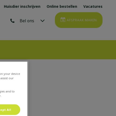
Huisdier inschrijven
Online bestellen
Vacatures
Bel ons
AFSPRAAK MAKEN
 on your device
assist our
gies and to
.
ept All