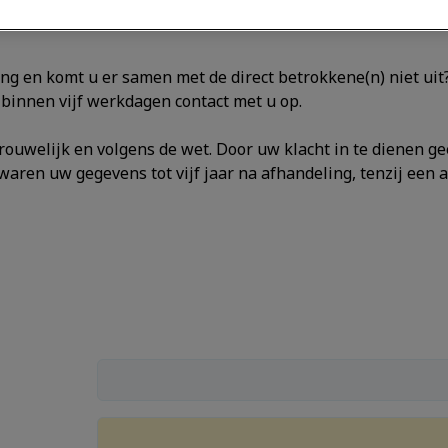
ng en komt u er samen met de direct betrokkene(n) niet uit?
binnen vijf werkdagen contact met u op.
uwelijk en volgens de wet. Door uw klacht in te dienen g
aren uw gegevens tot vijf jaar na afhandeling, tenzij een an